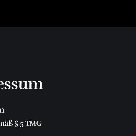
essum
m
mäß § 5 TMG