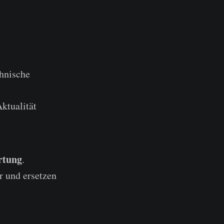
chnische
ktualität
rtung
.
r und ersetzen