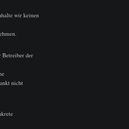
nhalte wir keinen
nehmen.
r Betreiber der
he
unkt nicht
nkrete