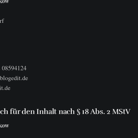
kow
rf
2 08594124
blogedit.de
t.de
ch für den Inhalt nach § 18 Abs. 2 MStV
kow