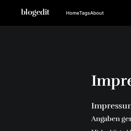
blogedit
Home
Tags
About
Impr
Impressu
Angaben ge